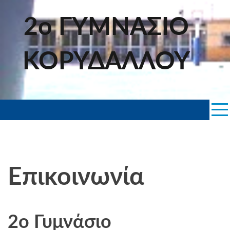
Skip
to
2ο ΓΥΜΝΑΣΙΟ
content
ΚΟΡΥΔΑΛΛΟΥ
Επικοινωνία
2ο Γυμνάσιο